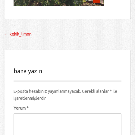
Post
←
kekik_limon
navigation
bana yazın
E-posta hesabınız yayımlanmayacak.
Gerekli alanlar
*
ile
işaretlenmişlerdir
Yorum
*