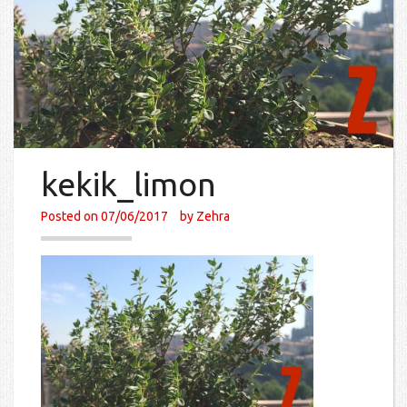
kekik_limon
Posted on
07/06/2017
by
Zehra