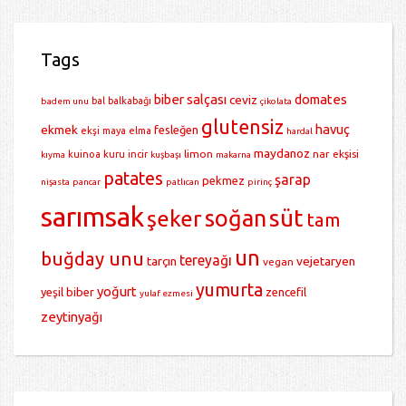
Tags
biber salçası
domates
ceviz
bal
balkabağı
badem unu
çikolata
glutensiz
havuç
ekmek
fesleğen
ekşi maya
elma
hardal
maydanoz
limon
nar ekşisi
kuinoa
kuru incir
kıyma
kuşbaşı
makarna
patates
şarap
pekmez
nişasta
pancar
patlıcan
pirinç
sarımsak
soğan
süt
şeker
tam
un
buğday unu
tereyağı
tarçın
vejetaryen
vegan
yumurta
yoğurt
yeşil biber
zencefil
yulaf ezmesi
zeytinyağı