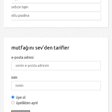
sebze tajin
otlu piadina
mutfağını sev’den tarifler
e-posta adresi
isim
üye ol
üyelikten ayrıl