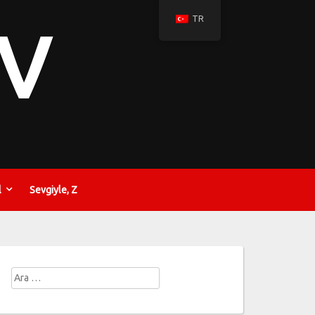
TR
EV
l
Sevgiyle, Z
Arama: