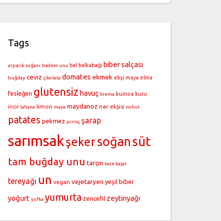
Tags
biber salçası
bal
balkabağı
arpacık soğanı
badem unu
domates
ceviz
ekmek
ekşi maya
elma
buğday
çikolata
glutensiz
havuç
fesleğen
kuinoa
kuru
krema
maydanoz
limon
nar ekşisi
incir
lahana
maya
nohut
patates
şarap
pekmez
pirinç
sarımsak
soğan
süt
şeker
tam buğday unu
tarçın
taze kaşar
un
tereyağı
vejetaryen
yeşil biber
vegan
yumurta
yoğurt
zeytinyağı
zencefil
yufka