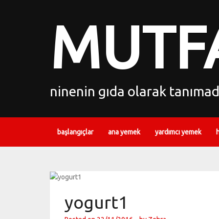
MUTFA
ninenin gıda olarak tanımadı
başlangıçlar
ana yemek
yardımcı yemek
yogurt1