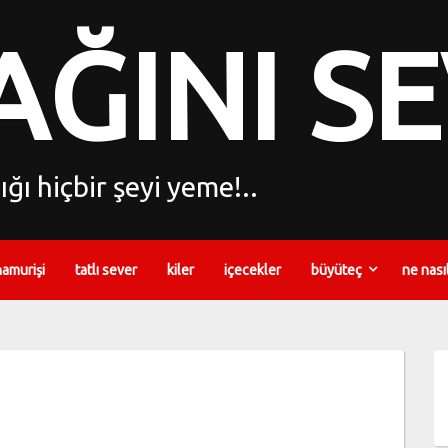
ĞINI S
ğı hiçbir şeyi yeme!..
hamurişi
tatlı sever
kiler
içecekler
büyüteç
ne nası