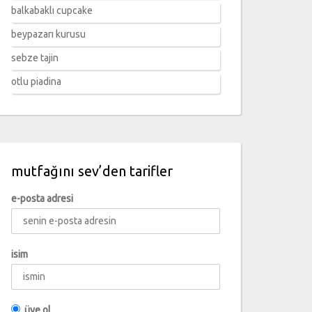
balkabaklı cupcake
beypazarı kurusu
sebze tajin
otlu piadina
mutfağını sev’den tarifler
e-posta adresi
isim
üye ol