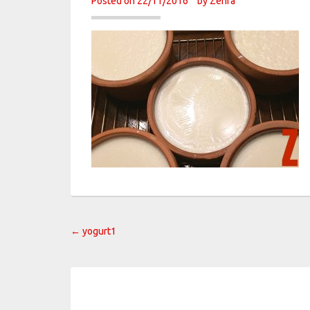
Posted on
22/11/2016
by
Zehra
Post
←
yogurt1
navigation